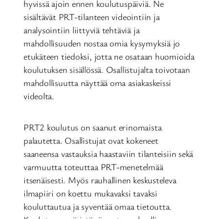
hyvissä ajoin ennen koulutuspäiviä. Ne
sisältävät PRT-tilanteen videointiin ja
analysointiin liittyviä tehtäviä ja
mahdollisuuden nostaa omia kysymyksiä jo
etukäteen tiedoksi, jotta ne osataan huomioida
koulutuksen sisällössä. Osallistujalta toivotaan
mahdollisuutta näyttää oma asiakaskeissi
videolta.
PRT2 koulutus on saanut erinomaista
palautetta. Osallistujat ovat kokeneet
saaneensa vastauksia haastaviin tilanteisiin sekä
varmuutta toteuttaa PRT-menetelmää
itsenäisesti. Myös rauhallinen keskusteleva
ilmapiiri on koettu mukavaksi tavaksi
kouluttautua ja syventää omaa tietoutta.