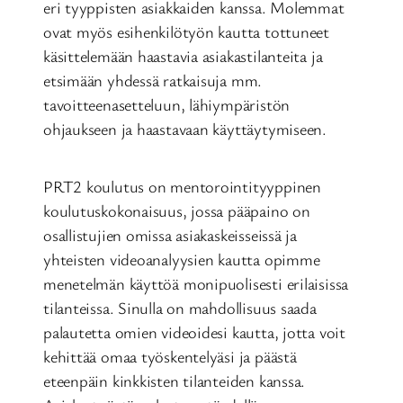
eri tyyppisten asiakkaiden kanssa. Molemmat
ovat myös esihenkilötyön kautta tottuneet
käsittelemään haastavia asiakastilanteita ja
etsimään yhdessä ratkaisuja mm.
tavoitteenasetteluun, lähiympäristön
ohjaukseen ja haastavaan käyttäytymiseen.
PRT2 koulutus on mentorointityyppinen
koulutuskokonaisuus, jossa pääpaino on
osallistujien omissa asiakaskeisseissä ja
yhteisten videoanalyysien kautta opimme
menetelmän käyttöä monipuolisesti erilaisissa
tilanteissa. Sinulla on mahdollisuus saada
palautetta omien videoidesi kautta, jotta voit
kehittää omaa työskentelyäsi ja päästä
eteenpäin kinkkisten tilanteiden kanssa.