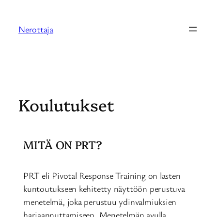
Siirry
sisältöön
Nerottaja
Koulutukset
MITÄ ON PRT?
PRT eli Pivotal Response Training on lasten
kuntoutukseen kehitetty näyttöön perustuva
menetelmä, joka perustuu ydinvalmiuksien
harjaannuttamiseen. Menetelmän avulla