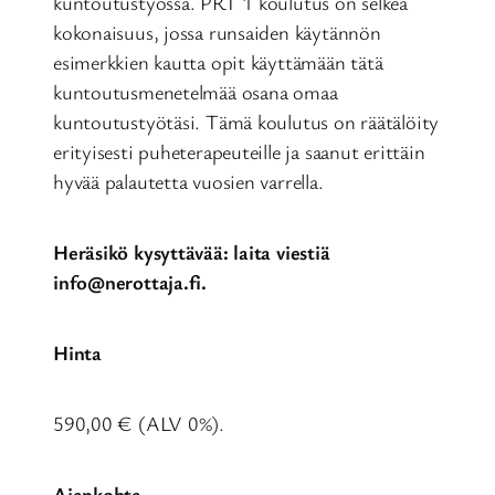
kuntoutustyössä. PRT 1 koulutus on selkeä
kokonaisuus, jossa runsaiden käytännön
esimerkkien kautta opit käyttämään tätä
kuntoutusmenetelmää osana omaa
kuntoutustyötäsi. Tämä koulutus on räätälöity
erityisesti puheterapeuteille ja saanut erittäin
hyvää palautetta vuosien varrella.
Heräsikö kysyttävää: laita viestiä
info@nerottaja.fi.
Hinta
590,00 € (ALV 0%).
Ajankohta