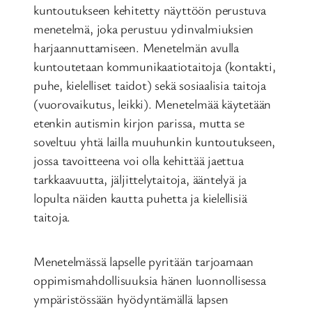
kuntoutukseen kehitetty näyttöön perustuva
menetelmä, joka perustuu ydinvalmiuksien
harjaannuttamiseen. Menetelmän avulla
kuntoutetaan kommunikaatiotaitoja (kontakti,
puhe, kielelliset taidot) sekä sosiaalisia taitoja
(vuorovaikutus, leikki). Menetelmää käytetään
etenkin autismin kirjon parissa, mutta se
soveltuu yhtä lailla muuhunkin kuntoutukseen,
jossa tavoitteena voi olla kehittää jaettua
tarkkaavuutta, jäljittelytaitoja, ääntelyä ja
lopulta näiden kautta puhetta ja kielellisiä
taitoja.
Menetelmässä lapselle pyritään tarjoamaan
oppimismahdollisuuksia hänen luonnollisessa
ympäristössään hyödyntämällä lapsen