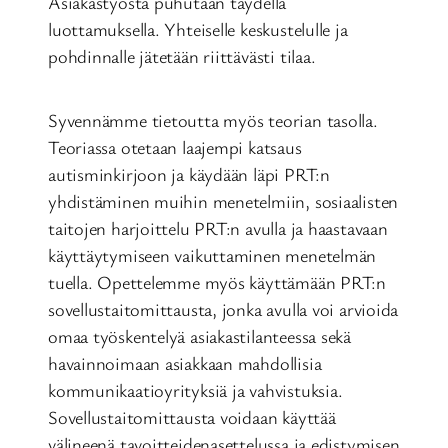
Asiakastyöstä puhutaan täydellä
luottamuksella. Yhteiselle keskustelulle ja
pohdinnalle jätetään riittävästi tilaa.
Syvennämme tietoutta myös teorian tasolla.
Teoriassa otetaan laajempi katsaus
autisminkirjoon ja käydään läpi PRT:n
yhdistäminen muihin menetelmiin, sosiaalisten
taitojen harjoittelu PRT:n avulla ja haastavaan
käyttäytymiseen vaikuttaminen menetelmän
tuella. Opettelemme myös käyttämään PRT:n
sovellustaitomittausta, jonka avulla voi arvioida
omaa työskentelyä asiakastilanteessa sekä
havainnoimaan asiakkaan mahdollisia
kommunikaatioyrityksiä ja vahvistuksia.
Sovellustaitomittausta voidaan käyttää
välineenä tavoitteidenasettelussa ja edistymisen